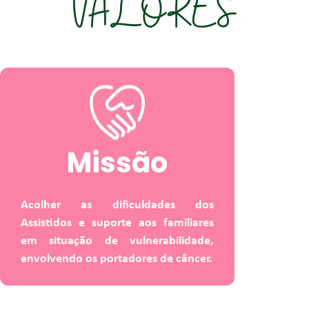
VALORES
Missão
Acolher as dificuldades dos
Assistidos e suporte aos familiares
em situação de vulnerabilidade,
envolvendo os portadores de câncer.